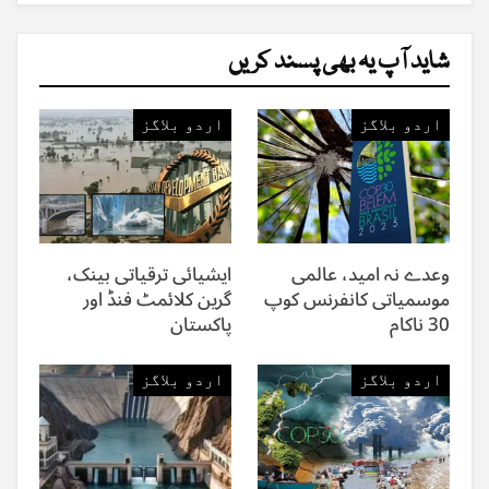
شاید آپ یہ بھی پسند کریں
اردو بلاگز
اردو بلاگز
وعدے نہ امید، عالمی
ایشیائی ترقیاتی بینک،
موسمیاتی کانفرنس کوپ
گرین کلائمٹ فنڈ اور
30 ناکام
پاکستان
اردو بلاگز
اردو بلاگز