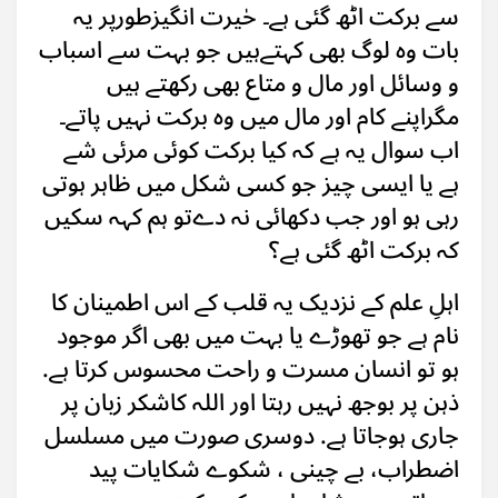
سے برکت اٹھ گئی ہے۔ حٰیرت انگیزطورپر یہ
بات وہ لوگ بھی کہتےہیں جو بہت سے اسباب
و وسائل اور مال و متاع بھی رکھتے ہیں
مگراپنے کام اور مال میں وہ برکت نہیں پاتے۔
اب سوال یہ ہے کہ کیا برکت کوئی مرئی شے
ہے یا ایسی چیز جو کسی شکل میں ظاہر ہوتی
رہی ہو اور جب دکھائی نہ دےتو ہم کہہ سکیں
کہ برکت اٹھ گئی ہے؟
اہلِ علم کے نزدیک یہ قلب کے اس اطمینان کا
نام ہے جو تھوڑے یا بہت میں بھی اگر موجود
ہو تو انسان مسرت و راحت محسوس کرتا ہے.
ذہن پر بوجھ نہیں رہتا اور اللہ کاشکر زبان پر
جاری ہوجاتا ہے. دوسری صورت میں مسلسل
اضطراب، بے چینی ، شکوے شکایات پید