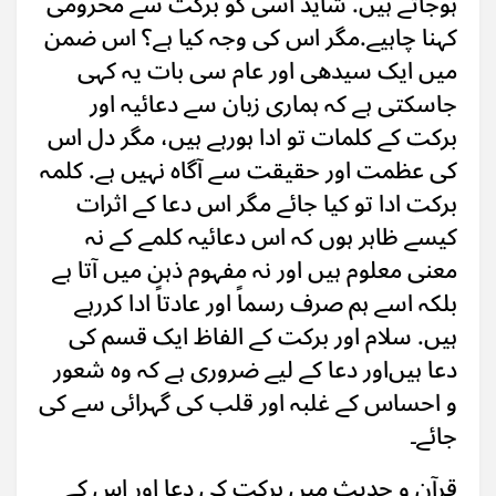
ہوجاتے ہیں. شاید اسی کو برکت سے محرومی
کہنا چاہیے.مگر اس کی وجہ کیا ہے؟ اس ضمن
میں ایک سیدھی اور عام سی بات یہ کہی
جاسکتی ہے کہ ہماری زبان سے دعائیہ اور
برکت کے کلمات تو ادا ہورہے ہیں، مگر دل اس
کی عظمت اور حقیقت سے آگاہ نہیں ہے. کلمہ
برکت ادا تو کیا جائے مگر اس دعا کے اثرات
کیسے ظاہر ہوں کہ اس دعائیہ کلمے کے نہ
معنی معلوم ہیں اور نہ مفہوم ذہن میں آتا ہے
بلکہ اسے ہم صرف رسماً اور عادتاً ادا کررہے
ہیں. سلام اور برکت کے الفاظ ایک قسم کی
دعا ہیں‌اور دعا کے لیے ضروری ہے کہ وہ شعور
و احساس کے غلبہ اور قلب کی گہرائی سے کی
جائے۔
قرآن و حدیث میں برکت کی دعا اور اس کے