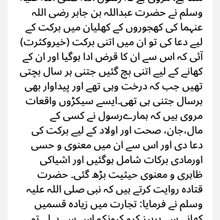
وسلم نے حضرت عبداللہ بن جابر رضی اللہ
عنہما کی کھجوروں کے کھلیان میں برکت کے
لیے دعا کی تو ان میں اتنی برکت (خیروکثرت)
آئی کہ اس سے ان کا قرض ادا ہوگیا اور ان کے
کھانے کے لیے اتنی بچ گئیں جتنی ہر سال بچتی
تھیں جب کہ درخت وہی تھے اور پیداوار بھی
ہرسال جتنی ہی تھی۔ایسے سیکڑوں واقعات
مروی ہیں کہ ہمارےرسول نے کسی کے
مال،جان، صحت اور اولاد کے لیے برکت کی
دعا دی اور اس سے ان میں معنوی و حسی
اورمادی برکات شامل ہوگئیں اور اشیاکی
ظاہری و معنوی حیثیت بڑھ گئی۔ حضرت
قتادہ روایت کرتے ہیں کہ نبی صلی اللہ علیہ
وسلم نے فرمایا: تجارت میں زیادہ قسمیں
کھانے سے پرہیز کرو کیونکہ اس سے پہلے تو