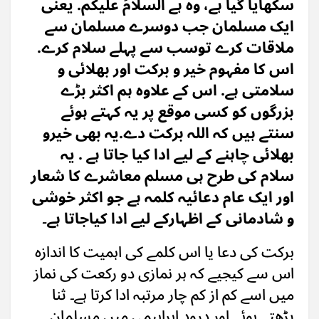
سکھایا گیا ہے، وہ ہے السلامُ علیکم. یعنی
ایک مسلمان جب دوسرے مسلمان سے
ملاقات کرے توسب سے پہلے سلام کرے.
اس کا مفہوم خیر و برکت اور بھلائی و
سلامتی ہے. اس کے علاوہ ہم اکثر بڑے
بزرگوں کو کسی موقع پر یہ کہتے ہوئے
سنتے ہیں کہ اللہ برکت دے.یہ بھی خیرو
بھلائی چاہنے کے لیے ادا کیا جاتا ہے . یہ
سلام کی طرح ہی مسلم معاشرے کا شعار
اور ایک عام دعائیہ کلمہ ہے جو اکثر خوشی
و شادمانی کے اظہارکے لیے ادا کیاجاتا ہے۔
برکت کی دعا یا اس کلمے کی اہمیت کا اندازہ
اس سے کیجیے کہ ہر نمازی دو رکعت کی نماز
میں اسے کم از کم چار مرتبہ ادا کرتا ہے۔ ثنا
پڑھتے ہوئے اور درود ابراہیمی میں مسلمان