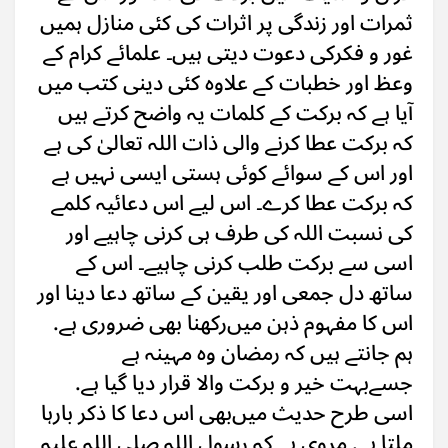
ثمرات اور زندگی پر اثرات کی کئی منازل ہمیں
غور و فکرکی دعوت دیتی ہیں۔ علمائے کرام کے
وعظ اور خطبات کے علاوہ کئی دینی کتب میں
آیا ہے کہ برکت کے کلمات یہ واضح کرتے ہیں
کہ برکت عطا کرنے والی ذات اللہ تعالیٰ کی ہے
اور اس کے سوائے کوئی ہستی ایسی نہیں ہے
کہ برکت عطا کرے۔ اس لیے اس دعائیہ کلمے
کی نسبت اللہ کی طرف ہی کرنی چاہیے اور
اسی سے برکت طلب کرنی چاہیے۔ اس کے
ساتھ دل جمعی اور یقین کے ساتھ دعا دینا اور
اس کا مفہوم ذہن میں‌رکھنا بھی ضروری ہے.
ہم جانتے ہیں کہ رمضان وہ مہینہ ہے
جسےبہت خیر و برکت والا قرار دیا گیا ہے.
اسی طرح حدیث میں‌بھی اس دعا کا ذکر بارہا
ملتا ہے. مروی ہے کہ رسول اللہ صلی اللہ علیہ