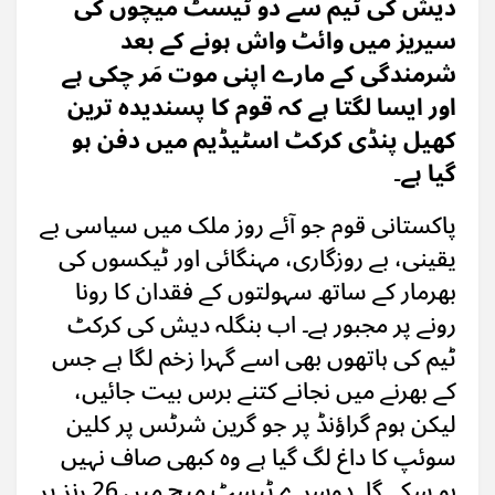
دیش کی ٹیم سے دو ٹیسٹ میچوں کی
سیریز میں وائٹ واش ہونے کے بعد
شرمندگی کے مارے اپنی موت مَر چکی ہے
اور ایسا لگتا ہے کہ قوم کا پسندیدہ ترین
کھیل پنڈی کرکٹ اسٹیڈیم میں دفن ہو
گیا ہے۔
پاکستانی قوم جو آئے روز ملک میں سیاسی بے
یقینی، بے روزگاری، مہنگائی اور ٹیکسوں کی
بھرمار کے ساتھ سہولتوں کے فقدان کا رونا
رونے پر مجبور ہے۔ اب بنگلہ دیش کی کرکٹ
ٹیم کی ہاتھوں بھی اسے گہرا زخم لگا ہے جس
کے بھرنے میں نجانے کتنے برس بیت جائیں،
لیکن ہوم گراؤنڈ پر جو گرین شرٹس پر کلین
سوئپ کا داغ لگ گیا ہے وہ کبھی صاف نہیں
ہو سکے گا۔ دوسرے ٹیسٹ میچ میں 26 رنز پر