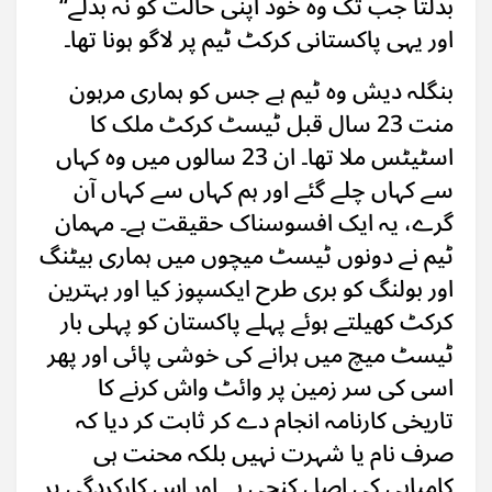
بدلتا جب تک وہ خود اپنی حالت کو نہ بدلے‘‘
اور یہی پاکستانی کرکٹ ٹیم پر لاگو ہونا تھا۔
بنگلہ دیش وہ ٹیم ہے جس کو ہماری مرہون
منت 23 سال قبل ٹیسٹ کرکٹ ملک کا
اسٹیٹس ملا تھا۔ ان 23 سالوں میں وہ کہاں
سے کہاں چلے گئے اور ہم کہاں سے کہاں آن
گرے، یہ ایک افسوسناک حقیقت ہے۔ مہمان
ٹیم نے دونوں ٹیسٹ میچوں میں ہماری بیٹنگ
اور بولنگ کو بری طرح ایکسپوز کیا اور بہترین
کرکٹ کھیلتے ہوئے پہلے پاکستان کو پہلی بار
ٹیسٹ میچ میں ہرانے کی خوشی پائی اور پھر
اسی کی سر زمین پر وائٹ واش کرنے کا
تاریخی کارنامہ انجام دے کر ثابت کر دیا کہ
صرف نام یا شہرت نہیں بلکہ محنت ہی
کامیابی کی اصل کنجی ہے اور اس کارکردگی پر