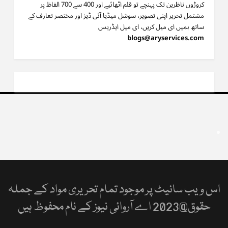
کروڑوں ناظرین تک پہنچے تو قلم اٹھائیے اور 400 سے 700 الفاظ پر
مشتمل تحریر اپنی تصویر، سوشل میڈیا آئی ڈیز اور مختصر تعارف کے
ساتھ ہمیں ای میل کریں، ای میل ایڈریس
blogs@aryservices.com
اس ویب سائیٹ پر موجود تمام تحریری مواد کے جملہ
حقوق@2023 اے آروائی نیوز کے نام محفوظ ہیں