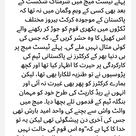
پہلے ٹیسٹ میچ میں شرمناک شکست کے
بعد بھی کسی کے وہم وگمان میں نہ تھا کہ
پاکستان کے موجودہ کرکٹ ہیروز مختلف
ٹکڑوں میں بکھری قوم کو جوڑ کر رکھنے والے
اس کھیل کا وہ حشر کریں گے، کہ جس کی
کوئی مثال نہیں ملے گی۔ پہلے ٹیسٹ میچ پر
ہی دنیا بھر کے کرکٹرز نے پاکستانی ٹیم کی
کارکردگی پر حیرت کا اظہار کیا تھا اور کچھ
پڑوسیوں نے تو طنزیہ للکارا بھی تھا، لیکن
ہمارے کرکٹرز کو پھر بھی غیرت نہ آئی اور
انہوں نے ریڈ کارپٹ کی طرح خود کو مہمان
بنگلہ ٹیم کے قدموں تلے بچھا دیا۔ میچ میں
وائٹ واش سے بچنے کی واحد امید بارش تھی
جس کی آخری دن پیشگوئی تھی لیکن یہ تو
خدا کا کہا ہے کہ’’وہ اس قوم کی حالت نہیں