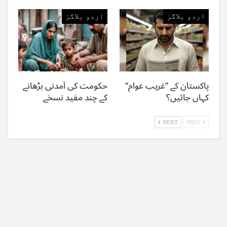
اردو بلاگز
اردو بلاگز
پاکستان کے ’’غریب عوام‘‘
حکومت کی آمدنی بڑھانے
کہاں جائیں؟
کے چند مفید نسخے
NEXT
PREV