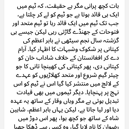
بات کچھ پرانی مگر ہے حقیقت، کہ ٹیم میں
ایک ہی قائد ہوتا ہے جو ٹیم کو لے کر چلتا ہے،
جب تک ٹیم میں ایک قائد رہا تو ٹیم متحد اور
فتوحات کے جھنڈے گاڑتی رہی لیکن جیسے ہی
گزشتہ سال نجم سیٹھی نے بابر اعظم کی
کپتانی پر شکوک وشبہات کا اظہار کیا۔ آرام
دے کر افغانستان کے خلاف شاداب خان کو
کپتانی دی، پھر کپتانی کی کھینچا تانی کا جو
چیئر گیم شروع اور متحد کھلاڑیوں کو عہدے
کے لالچ میں منتشر کیا گیا اس نے ٹیم کو اس
نہج پر پہنچایا۔ دیگر ٹیموں میں بھی قیادت
تبدیل ہوتی ہے مگر وہاں وقار کے ساتھ یہ عہدہ
دیا اور لیا جاتا ہے، لیکن یہاں بابر اعظم، شاہین
شاہ کے ساتھ جو کچھ ہوا، پھر اس دوڑ میں
رضوان کا نام لایا گیا، وہ کسی سے ڈھکا چھپا