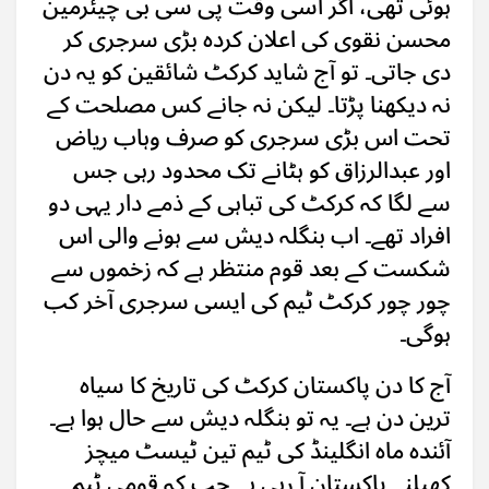
ہوئی تھی، اگر اسی وقت پی سی بی چیئرمین
محسن نقوی کی اعلان کردہ بڑی سرجری کر
دی جاتی۔ تو آج شاید کرکٹ شائقین کو یہ دن
نہ دیکھنا پڑتا۔ لیکن نہ جانے کس مصلحت کے
تحت اس بڑی سرجری کو صرف وہاب ریاض
اور عبدالرزاق کو ہٹانے تک محدود رہی جس
سے لگا کہ کرکٹ کی تباہی کے ذمے دار یہی دو
افراد تھے۔ اب بنگلہ دیش سے ہونے والی اس
شکست کے بعد قوم منتظر ہے کہ زخموں سے
چور چور کرکٹ ٹیم کی ایسی سرجری آخر کب
ہوگی۔
آج کا دن پاکستان کرکٹ کی تاریخ کا سیاہ
ترین دن ہے۔ یہ تو بنگلہ دیش سے حال ہوا ہے۔
آئندہ ماہ انگلینڈ کی ٹیم تین ٹیسٹ میچز
کھیلنے پاکستان آ رہی ہے جب کہ قومی ٹیم