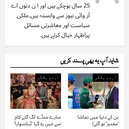
25 سال ہوچکے ہیں اور ا ن دنوں اے
آر وائی نیوز سے وابستہ ہیں۔ملکی
سیاست اور معاشرتی مسائل
پراظہار خیال کرتے ہیں.
شاید آپ یہ بھی پسند کریں
اردو بلاگز
اردو بلاگز
بن کے دنیا میں تماشا
سارے منڈے لگ گئے کام
‘معتبر’ ہو گئے!
سے میں رہ گیا ‘ٹیکسوارا’